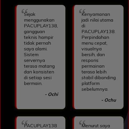
Sejak
Kenyamanan
menggunakan
jadi nilai utama
PACUPLAY138,
di
gangguan
PACUPLAY138.
teknis hampir
Perpindahan
tidak pernah
menu cepat,
saya alami.
visualnya
Sistem
bersih, dan
servernya
respons
terasa matang
permainan
dan konsisten
terasa lebih
di setiap sesi
stabil dibanding
bermain.
platform
sebelumnya.
- Ochi
- Ochu
PACUPLAY138
Menurut saya