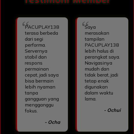
PACUPLAY138
Saya
terasa berbeda
merasakan
dari segi
tampilan
performa.
PACUPLAY138
Servernya
lebih halus di
stabil dan
perangkat saya.
respons
Navigasinya
permainan
mudah dan
cepat, jadi saya
tidak berat, jadi
bisa bermain
tetap enak
lebih nyaman
digunakan
tanpa
dalam waktu
gangguan yang
lama.
mengganggu
- Ochui
fokus.
- Ocha