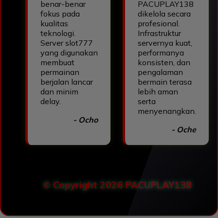
benar-benar
PACUPLAY138
fokus pada
dikelola secara
kualitas
profesional.
teknologi.
Infrastruktur
Server slot777
servernya kuat,
yang digunakan
performanya
membuat
konsisten, dan
permainan
pengalaman
berjalan lancar
bermain terasa
dan minim
lebih aman
delay.
serta
menyenangkan.
- Ocho
- Oche
© Copyright 2026 PACUPLAY138