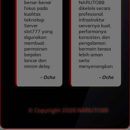
benar-benar
NARUTO88
fokus pada
dikelola secara
kualitas
profesional.
teknologi.
Infrastruktur
Server
servernya kuat,
slot777 yang
performanya
digunakan
konsisten, dan
membuat
pengalaman
permainan
bermain terasa
berjalan
lebih aman
lancar dan
serta
minim delay.
menyenangkan.
- Ocho
- Oche
© Copyright 2026 NARUTO88