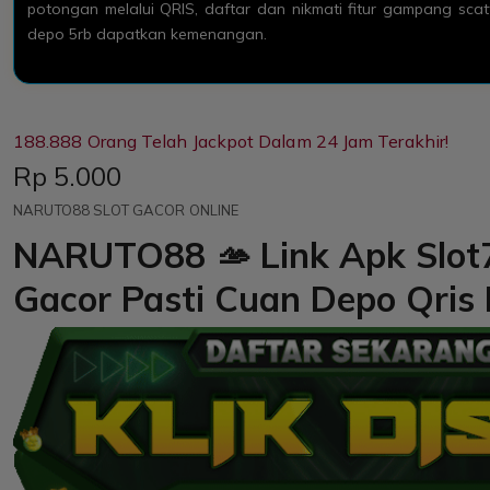
potongan melalui QRIS, daftar dan nikmati fitur gampang sc
depo 5rb dapatkan kemenangan.
188.888 Orang Telah Jackpot Dalam 24 Jam Terakhir!
Price:
Rp 5.000
NARUTO88 SLOT GACOR ONLINE
NARUTO88 🫴 Link Apk Slot7
Gacor Pasti Cuan Depo Qris