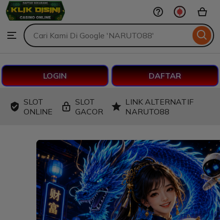
NARUTO88
Skip
to
Search
Browse
ontent
for
items
or
shops
LOGIN
DAFTAR
SLOT
SLOT
LINK ALTERNATIF
ONLINE
GACOR
NARUTO88