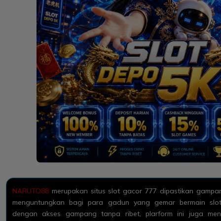
NARUTO88
merupakan situs slot gacor 777 dipastikan gamp
menguntungkan bagi para gadun yang gemar bermain slot 
dengan akses gampang tanpa ribet, plarform ini juga men