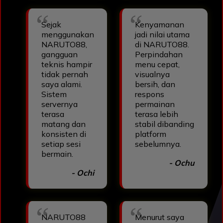
Sejak
Kenyamanan
menggunakan
jadi nilai utama
NARUTO88,
di NARUTO88.
gangguan
Perpindahan
teknis hampir
menu cepat,
tidak pernah
visualnya
saya alami.
bersih, dan
Sistem
respons
servernya
permainan
terasa
terasa lebih
matang dan
stabil dibanding
konsisten di
platform
setiap sesi
sebelumnya.
bermain.
- Ochu
- Ochi
NARUTO88
Menurut saya